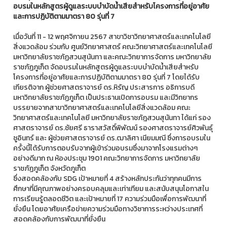
อบรมในหลักสูตรผู้ดูแลระบบบำบัดน้ำเสียสำหรับโครงการที่อยู่อาศัย
และการปฏิบัติตามมาตรา 80 รุ่นที่ 7
เมื่อวันที่ 11 - 12 พฤศจิกายน 2567 สาขาวิชาวิทยาศาสตร์และเทคโนโลยี
สิ่งแวดล้อม ร่วมกับ ศูนย์วิทยาศาสตร์ คณะวิทยาศาสตร์และเทคโนโลยี
มหาวิทยาลัยราชภัฏสวนสุนันทา และคณะวิทยาการจัดการ มหาวิทยาลัย
ราชภัฏภูเก็ต จัดอบรมในหลักสูตรผู้ดูแลระบบบำบัดน้ำเสียสำหรับ
โครงการที่อยู่อาศัยและการปฏิบัติตามมาตรา 80 รุ่นที่ 7 โดยได้รับ
เกียรติจาก ผู้ช่วยศาสตราจารย์ ดร.หิรัญ ประสารการ อธิการบดี
มหาวิทยาลัยราชภัฏภูเก็ต เป็นประธานเปิดการอบรม และมีวิทยากร
บรรยายจากสาขาวิทยาศาสตร์และเทคโนโลยีสิ่งแวดล้อม คณะ
วิทยาศาสตร์และเทคโนโลยี มหาวิทยาลัยราชภัฎสวนสุนันทา ได้แก่ รอง
ศาสตราจารย์ ดร.ชัยศรี ธาราสวัสดิ์พิพัฒน์ รองศาสตราจารย์ศิวพันธุ์
ชูอินทร์ และ ผู้ช่วยศาสตราจารย์ ดร.ฒาลิศา เนียมมณี ซึ่งการอบรมใน
ครั้งนี้ได้รับการตอบรับจากผู้เข้าร่วมอบรมซึ่งมาจากโรงแรมต่างๆ
อย่างดีมาก ณ ห้องประชุม 1901 คณะวิทยาการจัดการ มหาวิทยาลัย
ราชภัฏภูเก็ต จังหวัดภูเก็ต
ซึ่งสอดคล้องกับ SDG เป้าหมายที่ 4 สร้างหลักประกันว่าทุกคนมีการ
ศึกษาที่มีคุณภาพอย่างครอบคลุมและเท่าเทียม และสนับสนุนโอกาสใน
การเรียนรู้ตลอดชีวิต และเป้าหมายที่ 17 ความร่วมมือเพื่อการพัฒนาที่
ยั่งยืน โดยอาศัยเครือข่ายความร่วมมือทางวิชาการระหว่างประเทศที่
สอดคล้องกับการพัฒนาที่ยั่งยืน